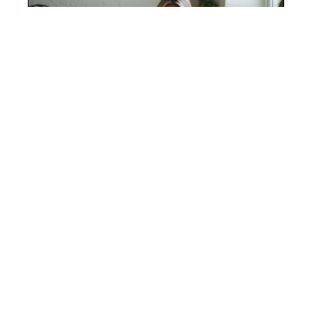
10 mars 2026
Bienfaits des chaussures Dr Scholl
pour la santé de vos pieds
Contact
Mentions Légales
Sitemap
© 2025 | lestendancesdemya.fr