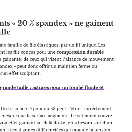
ts « 20 % spandex » ne gainent
lle
 famille de fils élastiques, pas un fil unique. Les
ent les fils conçus pour une
compression durable
erie gainante) de ceux qui visent l’aisance de mouvement
pandex » peut donc offrir un maintien ferme ou
un effet sculptant.
rande taille : astuces pour un tombé fluide et
e. Un tissu pensé pour du 38 peut s’étirer correctement
 à mesure que la surface augmente. Le vêtement couvre
vrai effet gainant au-delà du 46, on a besoin soit d’un
’un tricot à zones différenciées qui module la tension