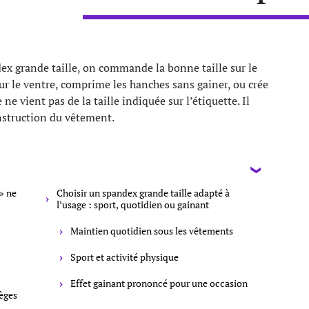
x grande taille, on commande la bonne taille sur le
sur le ventre, comprime les hanches sans gainer, ou crée
ne vient pas de la taille indiquée sur l’étiquette. Il
onstruction du vêtement.
» ne
Choisir un spandex grande taille adapté à
l’usage : sport, quotidien ou gainant
Maintien quotidien sous les vêtements
Sport et activité physique
Effet gainant prononcé pour une occasion
ièges