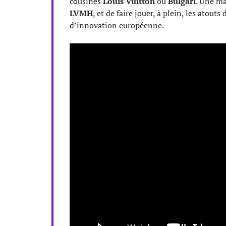
cousines
Louis Vuitton
ou
Bulgari
. Une ma
LVMH
, et de faire jouer, à plein, les atouts
d’innovation européenne.