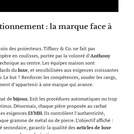
itionnement : la marque face à
loin des projecteurs. Tiffany & Co. ne fait pas
opère en coulisses, portée par la volonté d’
Anthony
technique au centre. Les équipes maison sont
dards du
luxe
, et sensibilisées aux exigences croissantes
y
. Le but ? Renforcer les compétences, souder les rangs,
iment d’appartenir à une marque qui avance.
chat de
bijoux
. Exit les procédures automatiques ou trop
nutieux. Désormais, chaque pièce proposée au rachat
 les exigences
LVMH
. Ils contrôlent l’authenticité,
haque gramme de métal ou de pierre. L’objectif affiché :
é secondaire, garantir la qualité des
articles de luxe