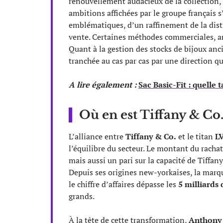
renouvellement audacieux de la collection,
ambitions affichées par le groupe français 
emblématiques, d’un raffinement de la distr
vente. Certaines méthodes commerciales, an
Quant à la gestion des stocks de bijoux anci
tranchée au cas par cas par une direction qui
A lire également :
Sac Basic-Fit : quelle t
Où en est Tiffany & Co
L’alliance entre
Tiffany & Co.
et le titan
L
l’équilibre du secteur. Le montant du racha
mais aussi un pari sur la capacité de Tiffa
Depuis ses origines new-yorkaises, la mar
le chiffre d’affaires dépasse les
5 milliards 
grands.
À la tête de cette transformation,
Anthony